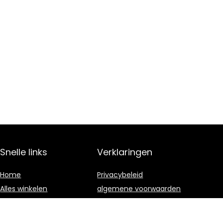
Snelle links
Verklaringen
Home
Privacybeleid
Alles winkelen
algemene voorwaarden
Blogs
Gelieerde
openbaarmaking
Onze webshops