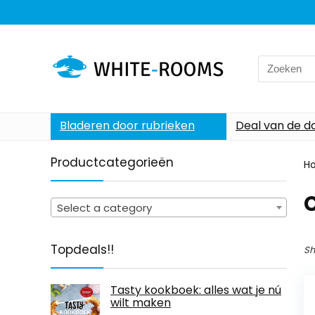
Search
for:
Bladeren door rubrieken
Deal van de d
Productcategorieën
H
C
Select a category
Topdeals!!
Sh
Tasty kookboek: alles wat je nú
wilt maken