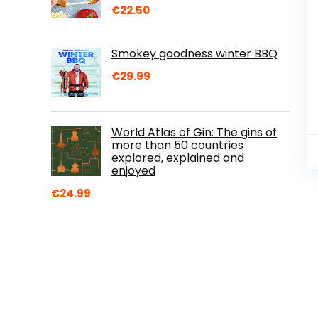
€
22.50
Smokey goodness winter BBQ
€
29.99
World Atlas of Gin: The gins of
more than 50 countries
explored, explained and
enjoyed
€
24.99