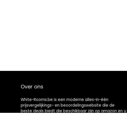
Over ons
White-Rooms.be is een moderne alles-in-één
prijsvergelijkings- en beoordelingswebsite die de
beste deals biedt die beschikbaar zijn op amazon en u
op de hoogte houdt via de laatst toegevoegde blogs.
Alle afbeeldingen zijn auteursrechtelijk beschermd