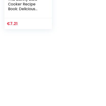
Cooker Recipe
Book: Delicious
Recipes Under 300,
400 And 500
Calories
€
7.21