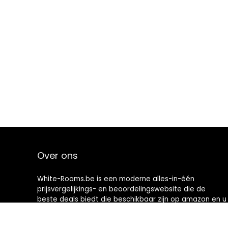
Over ons
White-Rooms.be is een moderne alles-in-één
prijsvergelijkings- en beoordelingswebsite die de
beste deals biedt die beschikbaar zijn op amazon en u
op de hoogte houdt via de laatst toegevoegde blogs.
Alle afbeeldingen zijn auteursrechtelijk beschermd