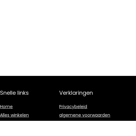
Snelle links
Verklaringen
Home
Privacybeleid
Alles winkelen
algemene voorwaarden
Blogs
Gelieerde
openbaarmaking
Onze webshops