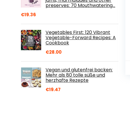
jams, marmalades and other
preserves: 70 Mouthwatering…
€
19.36
Vegetables First: 120 Vibrant
Vegetable-Forward Recipes: A
Cookbook
€
28.00
Vegan und glutenfrei backen:
Mehr als 80 tolle süße und
herzhafte Rezepte
€
19.47