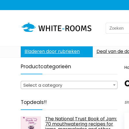
Search
for:
Bladeren door rubrieken
Deal van de d
Productcategorieën
H
Select a category
Topdeals!!
Sh
The National Trust Book of Jam:
70 mouthwatering recipes for