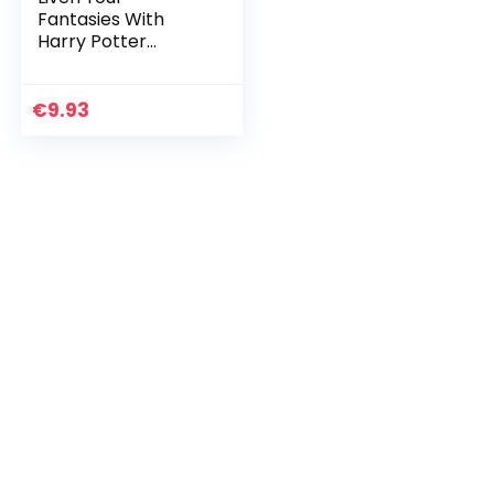
Fantasies With
Harry Potter
Cocktails Book 50
Characteristic
Drinking Recipes:
€
9.93
Harry Potter Drinks