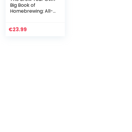
Big Book of
Homebrewing: All-
Grain and Extract
Brewing * Kegging *
50+ Craft Beer
€
23.99
Recipes * Tips and…