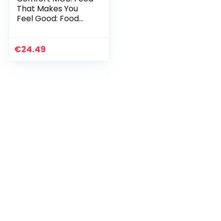
That Makes You
Feel Good: Food
That Makes You
Feel Good – The
Sunday Times
€
24.49
Bestseller