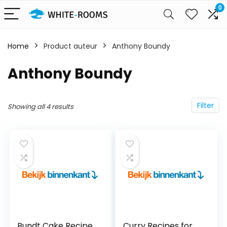
0
Home
Product auteur
Anthony Boundy
Anthony Boundy
Filter
Showing all 4 results
Bundt Cake Recipe
Curry Recipes for