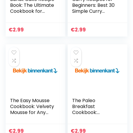
Book: The Ultimate
Beginners: Best 30
Cookbook for
Simple Curry
Bundt Cake Lovers
Dishes Anyone Can
(English Edition)
Make (English
Edition)
€
2.99
€
2.99
The Easy Mousse
The Paleo
Cookbook: Velvety
Breakfast
Mousse for Any
Cookbook:
Occasion (English
Paleolithic Meals to
Edition)
Start the Day Off
Right! (English
€
2.99
€
2.99