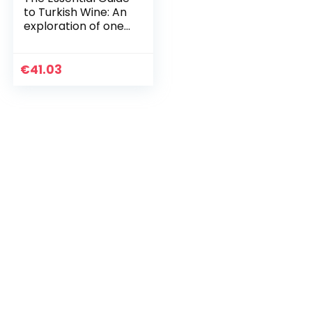
to Turkish Wine: An
exploration of one
of the oldest and
most unexpected
wine countries
€
41.03