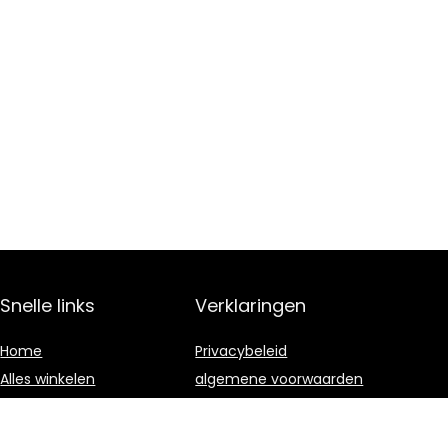
Snelle links
Verklaringen
Home
Privacybeleid
Alles winkelen
algemene voorwaarden
Blogs
Gelieerde
openbaarmaking
Onze webshops