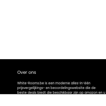
Over ons
White-Rooms.be is een moderne alles-in-één
prijsvergelijkings- en beoordelingswebsite die de
beste deals biedt die beschikbaar zijn op amazon en u
op de hoogte houdt via de laatst toegevoegde blogs.
Alle afbeeldingen zijn auteursrechtelijk beschermd